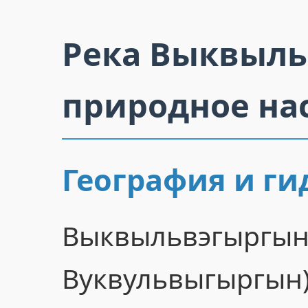
Река Выквыль
природное на
География и ги
Выквыльвэг
Вуквульвыгыргы