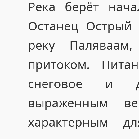
Река берёт нач
Останец Острый 
реку Паляваам
притоком. Пита
снеговое и д
выраженным ве
характерным д