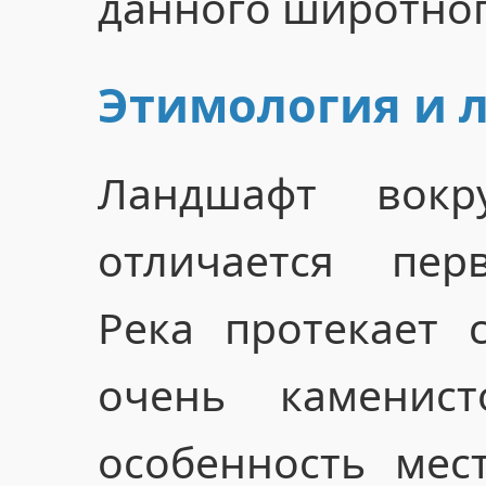
данного широтног
Этимология и 
Ландшафт вокр
отличается пер
Река протекает 
очень каменист
особенность мес