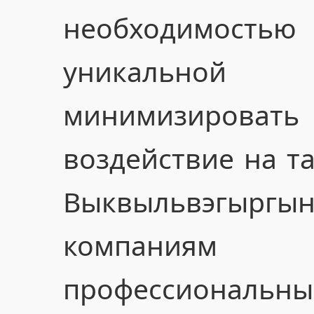
необходимос
уникальной 
минимизирова
воздействие на та
Выквыльвэгыр
компания
профессионал