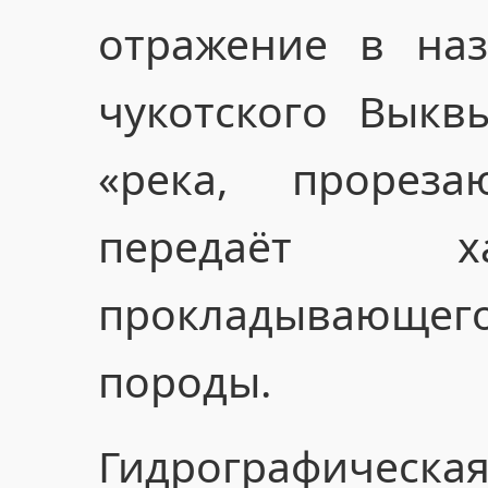
отражение в наз
чукотского Выкв
«река, прорез
передаёт ха
прокладывающег
породы.
Гидрографичес