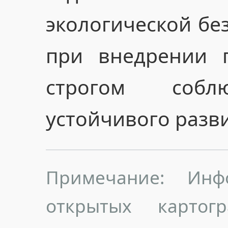
экологической бе
при внедрении 
строгом собл
устойчивого разв
Примечание: Инф
открытых картог